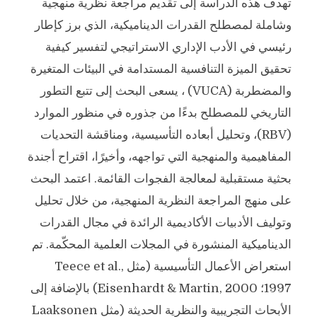
تهدف هذه الدراسة إلى تقديم مراجعة نظرية منهجية
وشاملة لمصطلح القدرات الديناميكية، الذي برز كإطار
رئيسي في الأدب الإداري الاستراتيجي لتفسير كيفية
تحقيق الميزة التنافسية المستدامة في البيئات المتغيرة
والمضطربة (VUCA) ، يسعى البحث إلى تتبع التطور
التاريخي للمصطلح بدءًا من جذوره في منظور الموارد
(RBV)، وتحليل أبعاده التأسيسية، ومناقشة التحديات
المفاهيمية والمنهجية التي تواجهه، وأخيرًا، اقتراح أجندة
بحثية مستقبلية لمعالجة الفجوات القائمة. اعتمد البحث
على منهج المراجعة النظرية المنهجية، من خلال تحليل
وتوليف الأدبيات الأكاديمية الرائدة في مجال القدرات
الديناميكية المنشورة في المجلات العلمية المحكّمة. تم
استعراض الأعمال التأسيسية (مثل Teece et al.,
1997؛ Eisenhardt & Martin, 2000) بالإضافة إلى
الأبحاث التجريبية والنظرية الحديثة (مثل Laaksonen