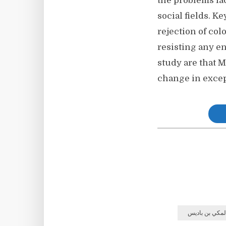
the problems fac
social fields. K
rejection of col
resisting any e
study are that M
change in exce
لمكي بن باديس