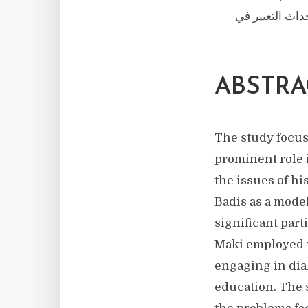
اث التغيير في
ABSTRA
The study focus
prominent role i
the issues of hi
Badis as a model 
significant par
Maki employed v
engaging in dia
education. The 