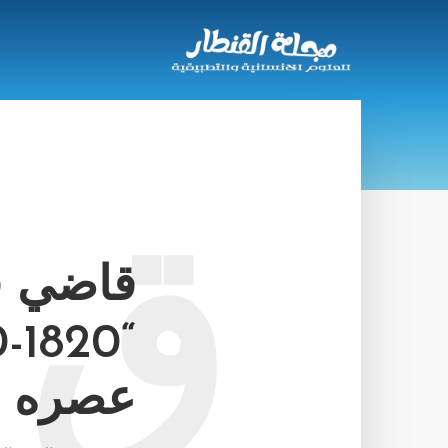
ق
قاضي ق
عصره