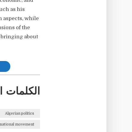
 economic, and
such as his
in aspects, while
sions of the
o bringing about
الكلمات ا
Algerian politics
national movement