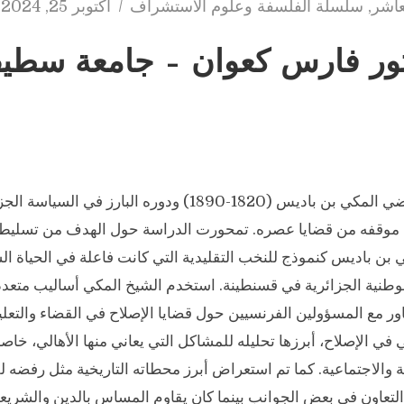
عاشر
,
سلسلة الفلسفة وعلوم الاستشراف
أكتوبر 25, 2024
تور فارس كعوان – جامعة سطيف
تناولت الدراسة القاضي المكي بن باديس (1820-1890) ودوره البار
 موقفه من قضايا عصره. تمحورت الدراسة حول الهدف من تسليط
ن باديس كنموذج للنخب التقليدية التي كانت فاعلة في الحياة ال
لوطنية الجزائرية في قسنطينة. استخدم الشيخ المكي أساليب متعددة
ور مع المسؤولين الفرنسيين حول قضايا الإصلاح في القضاء والتع
 في الإصلاح، أبرزها تحليله للمشاكل التي يعاني منها الأهالي، خاص
ة والاجتماعية. كما تم استعراض أبرز محطاته التاريخية مثل رفضه 
 التعاون في بعض الجوانب بينما كان يقاوم المساس بالدين والشريعة