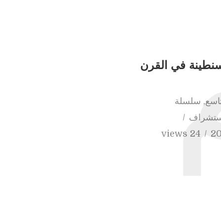
نطينة في القرن
تاسع
,
سلسلة
استشراف
24 views