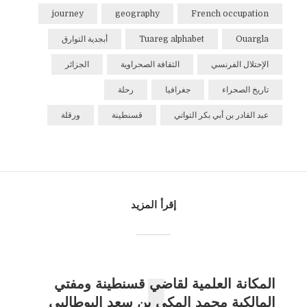
journey
geography
French occupation
Ouargla
Tuareg alphabet
أبجدية التوارق
الإحتلال الفرنسي
الثقافة الصحراوية
الجزائر
تاريخ الصحراء
جغرافيا
رحلة
عبد القادر بن أبي بكر التواتي
قسنطينة
ورقلة
إقرأ المزيد
المكانة العلمية لقاضي قسنطينة ومفتي
المالكية محمد المكي بن سعد البوطالبي