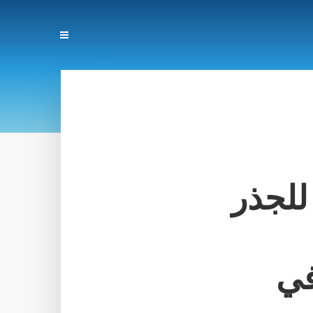
 للجذر
في