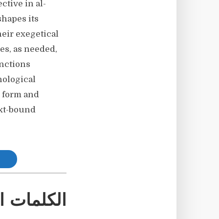
ctive in al-
shapes its
eir exegetical
es, as needed,
inctions
hological
n form and
ext-bound
الكلمات ا