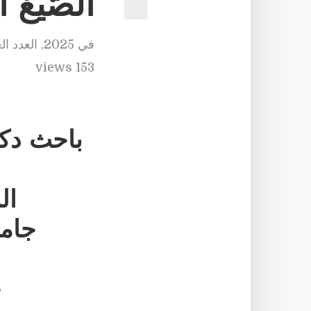
الصّيغ ا
في
2025
,
العدد ال
153 views
باحث دكت
ال
جامع
ج