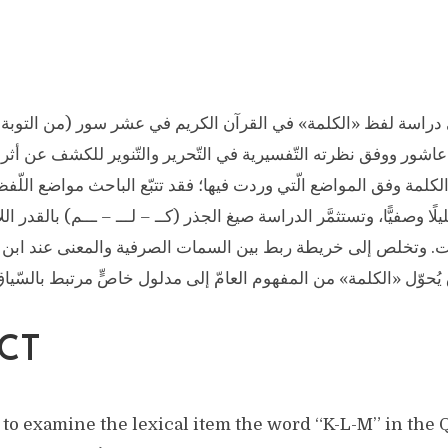
دراسة لفظ «الكلمة» في القرآن الكريم في عشر سور (من التوبة 
اشور ووفق نظرته التّفسيرية في التّحرير والتّنوير للكشف عن أثر
 الكلمة وفق المواضع الّتي وردت فيها؛ فقد تتبّع الباحث مواضع اللّف
لًا وصفيًّا، وتستثمَّر الدراسة صيغ الجذر (كــ – لـــ – ـــم) بالقدر ال
. وتخلص إلى خريطة ربط بين السمات الصرفية والمعنى عند ابن عاش
ق يُحوّل «الكلمة» من المفهوم العامّ إلى مدلول خاصٍّ مرتبط بالسّياق
CT
 to examine the lexical item the word “K-L-M” in the 