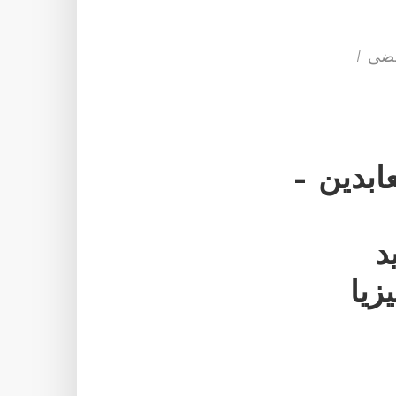
ابدين –
د
زيا