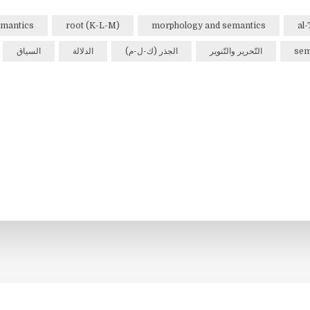
mantics
root (K-L-M)
morphology and semantics
al
sem
التّحرير والتّنوير
الجذر (ك-ل-م)
الدلالة
السياق