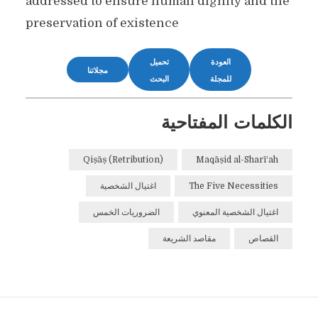
addressed to ensure human dignity and the
preservation of existence
العودة
تحميل
مجلاتنا
للمجلة
البحث
الكلمات المفتاحية
Qiṣāṣ (Retribution)
Maqāṣid al-Sharī‘ah
The Five Necessities
اغتيال الشخصية
اغتيال الشخصية المعنوي
الضروريات الخمس
القصاص
مقاصد الشريعة