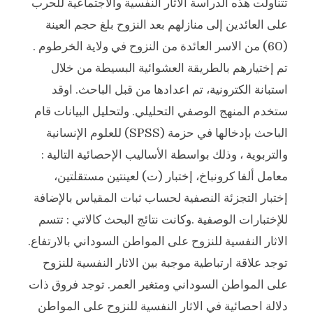
تتناولت هذه الدراسة الآثار النفسية والاجتماعية للحرب
على العائدين إلى منازلهم بعد النزوح بلغ حجم العينة
(60) من الاسر العائدة من النزوح في ولاية الخرطوم .
تم إختيارهم بالطريقة العشوائية البسيطة من خلال
استبانة الكترونية، تم اعدادها من قبل الباحث. اوقد
ستخدم المنهج الوصفي التحليلي. ولتحليل البيانات قام
الباحث بإدخالها في حزمة (SPSS) للعلوم الإنسانية
والتربوية ، وذلك بواسطة الأساليب الإحصائية التالية :
معامل ألفا كرونباخ، إختبار (ت) لعينتين مستقلتين،
إختبار التجزئة النصفية لحساب ثبات المقياس بالإضافة
للإختبارات الوصفية .وكانت نتائج البحث كالاتي : تتسم
الاثار النفسية للنزوح على المواطن السوداني بالارتفاع.
توجد علاقة ارتباطية موجبة بين الاثار النفسية للنزوح
على المواطن السوداني ومتغير العمر. توجد فروق ذات
دلالة احصائية في الاثار النفسية للنزوح على المواطن