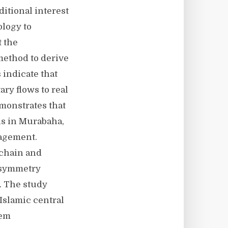
itional interest
ology to
 the
method to derive
 indicate that
ary flows to real
monstrates that
ns in Murabaha,
agement.
kchain and
 asymmetry
. The study
Islamic central
tem