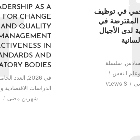
ADERSHIP AS A
رقمي في توظيف
T FOR CHANGE
T
ة المقترضة في
 AND QUALITY
 لدى الأجيال
MANAGEMENT
لسانية
ECTIVENESS IN
ANDARDS AND
لسادس
,
سلسلة
ATORY BODIES
 وعلم النفس
في
2026
,
العدد الخا
ضى
8 views
الدراسات الاقتصادية ور
شهرين مضى
s