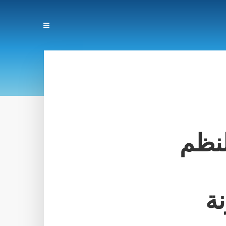
لنظم
ة