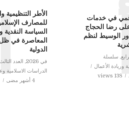
الأطر التنظيمية وا
رقمي في خدمات
ا
للمصارف الإسلامية
على رضا الحجاج
السياسة النقدية و
دور الوسيط لنظم
المعاصرة في ظل ا
رية
الدولية
رابع
,
سلسلة
في
2026
,
العدد الثالث
ة وريادة الأعمال
الدراسات الاسلامية وع
138 views
4 أشهر مضى
s