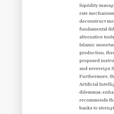
liquidity manag
rate mechanism.
deconstruct mon
fundamental dif
alternative tool
Islamic monetary
production, the
proposed instru
and sovereign 
Furthermore, th
Artificial Intel
dilemmas, enhan
recommends the 
banks to streng