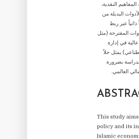
لمفاهيم النقدية،
أدوات البديلة من
اتياً عبر ربط
أدوات المقترحة (مثل
الية في إدارة
التحول الرقمي (Blockchain والذكاء الاصطناعي) يمثل حلاً
الدراسة بضرورة
الي العالمي.
ABSTRA
This study aims
policy and its 
Islamic economi