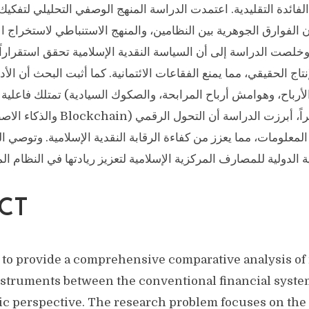
فائدة التقليدية. اعتمدت الدراسة المنهج الوصفي التحليلي لتفكيك ا
ن الفوارق الجوهرية بين النظامين، والمنهج الاستنباطي لاستخراج ال
خلصت الدراسة إلى أن السياسة النقدية الإسلامية تحقق استقراراً ذ
إنتاج الحقيقي، مما يمنع الفقاعات الائتمانية. كما أثبت البحث أن ال
أرباح، وهوامش أرباح المرابحة، والصكوك السيادية) تمتلك فاعلية ع
الاقتصاد الكلي. وأخيراً، أبرزت الدراسة أن 
 المعلومات، مما يعزز من كفاءة الرقابة النقدية الإسلامية. وتوصي 
ية الدولية للمصارف المركزية الإسلامية لتعزيز ريادتها في النظام الم
CT
 to provide a comprehensive comparative analysis o
instruments between the conventional financial syste
c perspective. The research problem focuses on the 