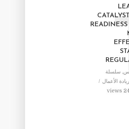
LE
CATALYS
READINESS
EFF
ST
REGUL
مس
,
سلسلة
يادة الأعمال
24 view