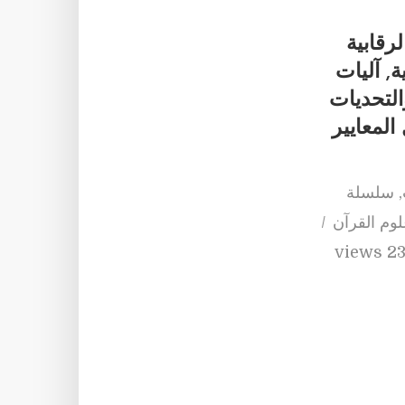
لرقابية
, آليات
التحديات
لمعايير
,
سلسلة
لوم القرآن
23 view