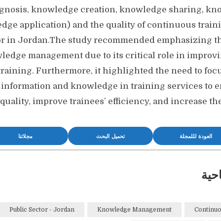
gnosis, knowledge creation, knowledge sharing, kno
ge application) and the quality of continuous traini
or in Jordan.The study recommended emphasizing th
edge management due to its critical role in improvin
raining. Furthermore, it highlighted the need to foc
 information and knowledge in training services to 
quality, improve trainees’ efficiency, and increase the
العودة لللمجلة
تحميل البحث
مجلاتنا
حية
Public Sector - Jordan
Knowledge Management
Continuo