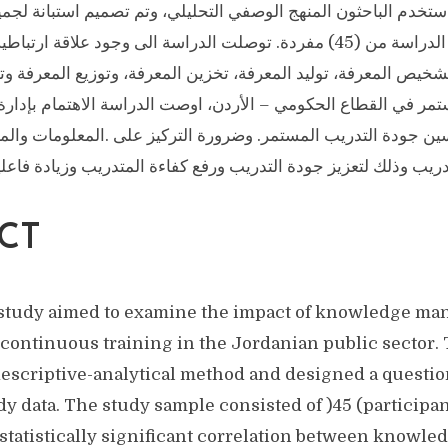
ستخدم الباحثون المنهج الوصفي التحليلي، وتم تصميم استبانة لجميع
وتكونت عينة مجتمع الدراسة من (45) مفردة. توصلت الدراسة الى وجود علاقة
تشخيص المعرفة، توليد المعرفة، تخزين المعرفة، وتوزيع المعرفة وت
مر في القطاع الحكومي – الأردن، اوصت الدراسة الاهتمام بإدارة ا
 جودة التدريب المستمر. وضرورة التركيز على .المعلومات والمع
ريب وذلك لتعزيز جودة التدريب ورفع كفاءة المتدريب وزيادة فاعلي
CT
study aimed to examine the impact of knowledge ma
f continuous training in the Jordanian public sector.
escriptive-analytical method and designed a question
dy data. The study sample consisted of )45 (participa
 statistically significant correlation between know