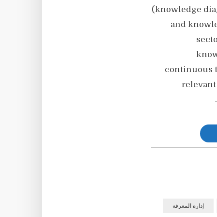
(knowledge dia
and knowled
sect
knowl
continuous t
relevant
إدارة المعرفة