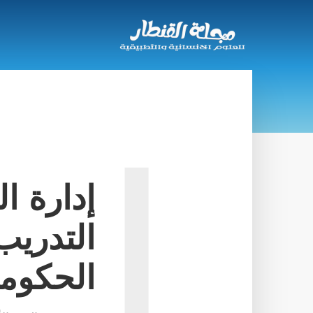
إ
إدارة ا
التدريب
الحكومي