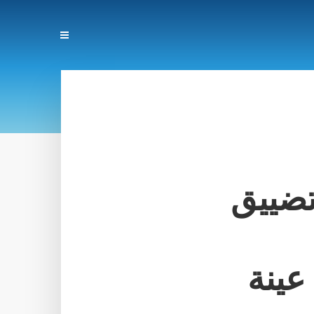
تضييق
عينة