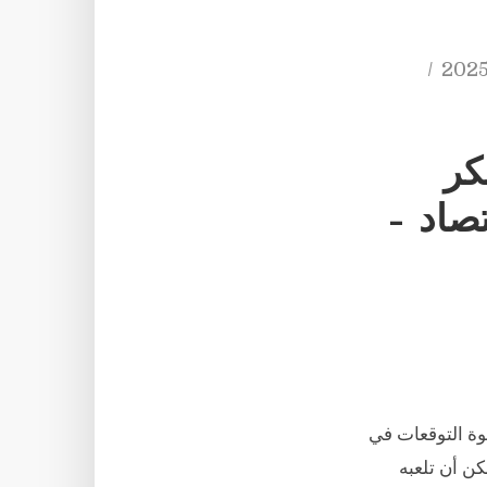
كر
تصاد –
وة التوقعات في
ن أن تلعبه