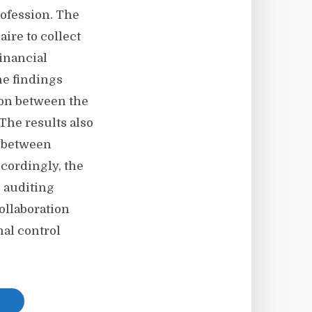
rofession. The
ire to collect
inancial
he findings
tion between the
The results also
n between
ccordingly, the
 auditing
ollaboration
al control