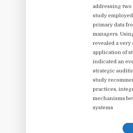
addressing two 
study employed 
primary data fr
managers. Using 
revealed a very 
application of s
indicated an ev
strategic auditi
study recommend
practices, inte
mechanisms bet
systems