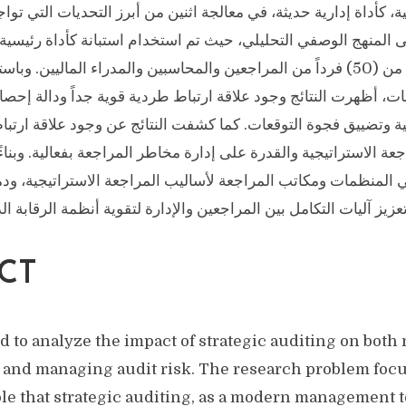
ة، كأداة إدارية حديثة، في معالجة اثنين من أبرز التحديات التي تواج
المنهج الوصفي التحليلي، حيث تم استخدام استبانة كأداة رئيسية 
عينة عشوائية مكونة من (50) فرداً من المراجعين والمحاسبين والمدراء الماليي
ات، أظهرت النتائج وجود علاقة ارتباط طردية قوية جداً ودالة إحصائي
ية وتضييق فجوة التوقعات. كما كشفت النتائج عن وجود علاقة ارتب
اجعة الاستراتيجية والقدرة على إدارة مخاطر المراجعة بفعالية. وبنا
 المنظمات ومكاتب المراجعة لأساليب المراجعة الاستراتيجية، ود
عزيز آليات التكامل بين المراجعين والإدارة لتقوية أنظمة الرقابة الد
CT
d to analyze the impact of strategic auditing on both
 and managing audit risk. The research problem foc
le that strategic auditing, as a modern management to