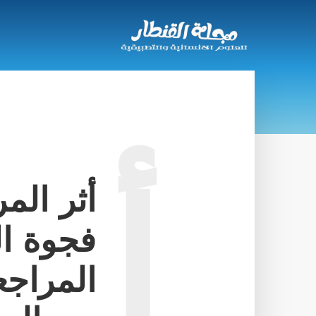
أثر الم
أ
فجوة ال
المراجع